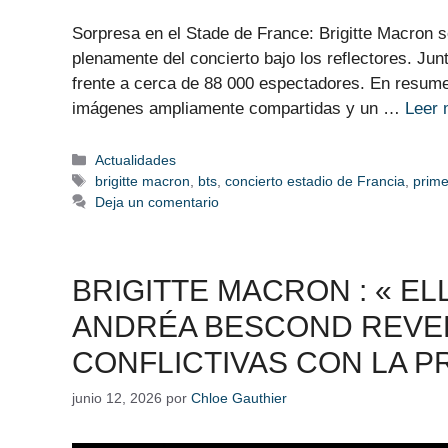
Sorpresa en el Stade de France: Brigitte Macron se
plenamente del concierto bajo los reflectores. 
frente a cerca de 88 000 espectadores. En resumen
imágenes ampliamente compartidas y un …
Leer
Categorías
Actualidades
Etiquetas
brigitte macron
,
bts
,
concierto estadio de Francia
,
prim
Deja un comentario
BRIGITTE MACRON : « E
ANDRÉA BESCOND REVE
CONFLICTIVAS CON LA P
junio 12, 2026
por
Chloe Gauthier