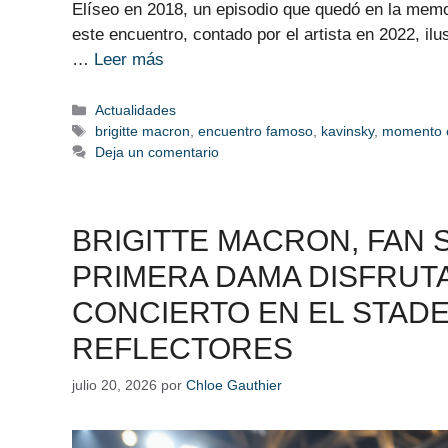
Elíseo en 2018, un episodio que quedó en la memo
este encuentro, contado por el artista en 2022, ilu
…
Leer más
Categorías
Actualidades
Etiquetas
brigitte macron
,
encuentro famoso
,
kavinsky
,
momento c
Deja un comentario
BRIGITTE MACRON, FAN 
PRIMERA DAMA DISFRUT
CONCIERTO EN EL STADE
REFLECTORES
julio 20, 2026
por
Chloe Gauthier