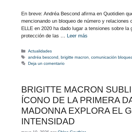
En breve: Andréa Bescond afirma en Quotidien que
mencionando un bloqueo de número y relaciones co
ELLE en 2020 ha dado lugar a tensiones sobre la g
protección de las …
Leer más
Categorías
Actualidades
Etiquetas
andréa bescond
,
brigitte macron
,
comunicación bloque
Deja un comentario
BRIGITTE MACRON SUBL
ÍCONO DE LA PRIMERA D
MADONNA EXPLORA EL G
INTENSIDAD
mayo 10, 2026
por
Chloe Gauthier